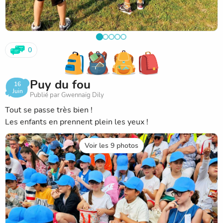
0
Puy du fou
16
Juin
Publié par Gwennaïg Dily
Tout se passe très bien !
Les enfants en prennent plein les yeux !
Voir les 9 photos