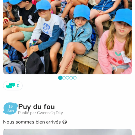
0
Puy du fou
16
Juin
Publié par Gwennaïg Dily
Nous sommes bien arrivés 😊