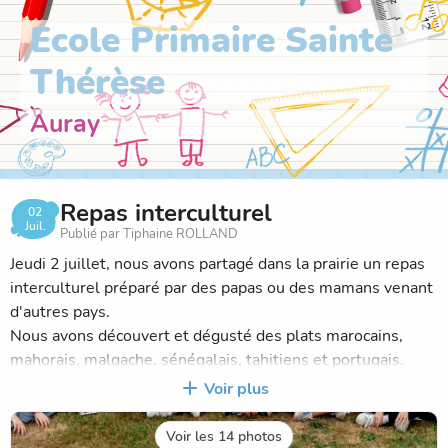
Ecole Primaire Sainte
Thérèse
Auray
Repas interculturel
02
Juil.
Publié par Tiphaine ROLLAND
Jeudi 2 juillet, nous avons partagé dans la prairie un repas
interculturel préparé par des papas ou des mamans venant
d'autres pays.
Nous avons découvert et dégusté des plats marocains,
mahorais, malgache, sénégalais, tahitiens et portugais.
C'était un régal !
Voir plus
Un grand merci aux parents qui ont contribué à ce repas
festif.
Voir les 14 photos