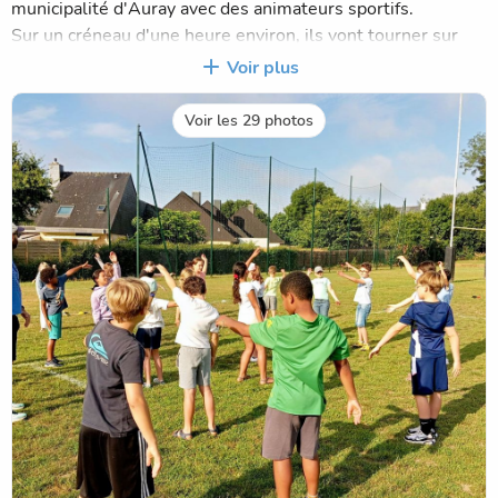
municipalité d'Auray avec des animateurs sportifs.
Sur un créneau d'une heure environ, ils vont tourner sur
trois ateliers :
Voir plus
-Ceci-escrime (escrime pour les malvoyants) ou escrime
handisport
Voir les 29 photos
-Para-athletisme
-Boccia (pétanque pour les personnes handicapées).