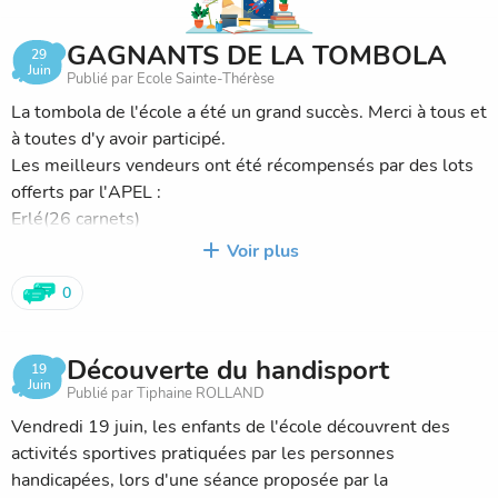
GAGNANTS DE LA TOMBOLA
29
Juin
Publié par Ecole Sainte-Thérèse
La tombola de l'école a été un grand succès. Merci à tous et
à toutes d'y avoir participé.
Les meilleurs vendeurs ont été récompensés par des lots
offerts par l'APEL :
Erlé(26 carnets)
Naël (14 carnets)
Voir plus
Manohe (8 carnets)
0
Charlie (14 carnets)
Emy (10 carnets)
Découverte du handisport
19
Léna (6 carnets)
Juin
Publié par Tiphaine ROLLAND
Vendredi 19 juin, les enfants de l'école découvrent des
activités sportives pratiquées par les personnes
Bravo à eux !!
handicapées, lors d'une séance proposée par la